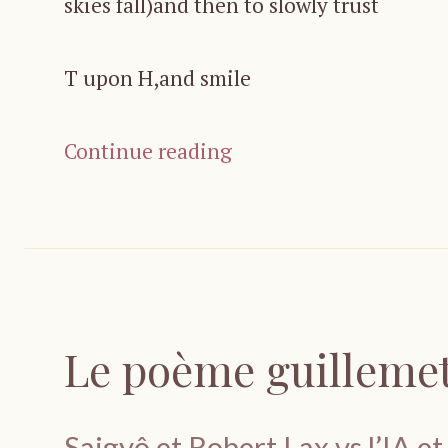
skies fall)and then to slowly trust
T upon H,and smile
Continue reading
Le poème guillem
Saigyô et Robert Lax vs l’IA et