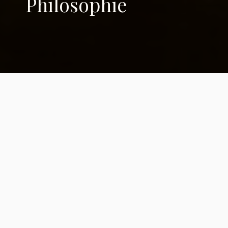
Philosophie
Manger ses morts
Monso nous apprend que comme
Evalyne, pas mal d’animaux
mangent sans faim leurs morts