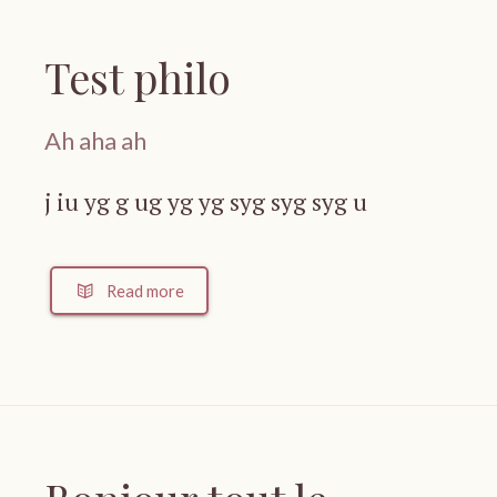
Test philo
Ah aha ah
j iu yg g ug yg yg syg syg syg u
Read more